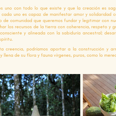
 uno con todo lo que existe y que la creación es sagr
o, cada uno es capaz de manifestar amor y solidaridad c
ipo de comunidad que queremos fundar y legitimar con n
ar los recursos de la tierra con coherencia, respeto y g
onsciente y alineada con la sabiduría ancestral; desar
píritu.
a creencia, podríamos aportar a la construcción y arm
y llena de su flora y fauna vírgenes, puros, como lo mere