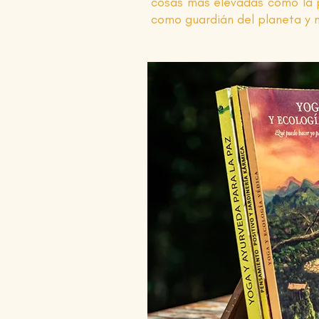
cosas más elevadas como la pr
como guardián del planeta y