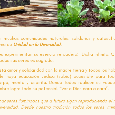
muchas comunidades naturales, solidarias y autosufici
ema de
Unidad en la Diversidad.
s experimentan su esencia verdadera: Dicha infinita. 
todos sus seres es sagrada.
sta amor y solidaridad con la madre tierra y todos los ha
e haya educación védica (sabía) accesible para to
uerpo, mente y espíritu. Donde todos realicen su voca
bre logre todo su potencial: “Ver a Dios cara a cara”.
r seres iluminados que a futuro sigan reproduciendo el m
versidad. Desde nuestra tradición todos los seres vin