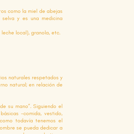
tos como la miel de abejas
a selva y es una medicina
che local), granola, etc.
rios naturales respetados y
no natural; en relación de
de su mano”. Siguiendo el
ásicas -comida, vestido,
 como todavía tenemos el
 hombre se pueda dedicar a