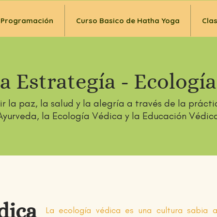
Programación
Curso Basico de Hatha Yoga
Cla
a Estrategía - Ecología
r la paz, la salud y la alegría a través de la prácti
Ayurveda,
la Ecología Védica y la Educació
n Védic
dica
La ecología védica es una cultura sabia 