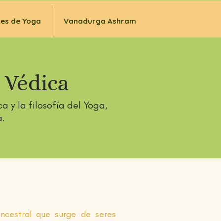
ses de Yoga
Vanadurga Ashram
 Védica
ca y la filosofía del Yoga,
a.
ancestral que surge de seres