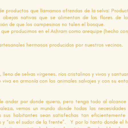
e productos que llamamos ofrendas de la selva: Produc
 abejas nativas que se alimentan de las flores de l
nción de que los campesinos no talen el bosque.
ue producimos en el Ashram como arequipe (hecho con le
rtesanales hermosos producidos por nuestros vecinos.
leno de selvas vírgenes, ríos cristalinos y vivos y santua
iva en armonía con los animales salvajes y con su entor
e andar por donde quiera, pero tenga todo al alcance 
raleza, vemos un mundo donde todas las necesidades b
s sus habitantes sean satisfechas tan eficientemente
 y “sin el sudor de la frente”. Y por lo tanto donde el