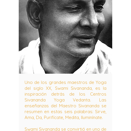
Uno de los grandes maestros de Yoga
del siglo XX, Swami Sivananda, es la
inspiración detrás de los Centros
Sivananda Yoga Vedanta. Las
enseñanzas del Maestro Sivananda se
resumen en estas seis palabras: Sirve,
Ama, Da, Purifícate, Medita, Iluminínate.
Swami Sivananda se convirtió en uno de