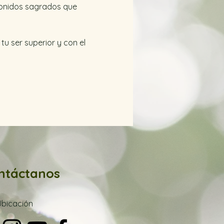
onidos sagrados que 
u ser superior y con el 
ntáctanos
Ubica
ción