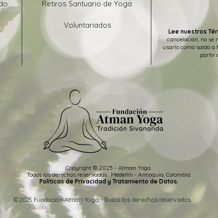
ado
Retiros Santuario de Yoga
Voluntariados
Lee nuestros Tér
cancelación, no se 
usarlo como saldo a 
partir 
Copyright © 2025 - Atman Yoga.
Todos los
derechos
reservados
.
Medellín -
Antioquia, Colombia.
Políticas de Privacidad y Tratamiento de Datos.
© 2025 Fundación Atman Yoga - Todos los derechos reservados.