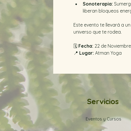
Sonoterapia: 
Sumerge
liberan bloqueos energ
Este evento te llevará a u
universo que te rodea. 
🗓 
Fecha:
 22 de Noviembre
📍
 Lugar:
 Atman Yoga 
Servicios
Eventos y Cursos