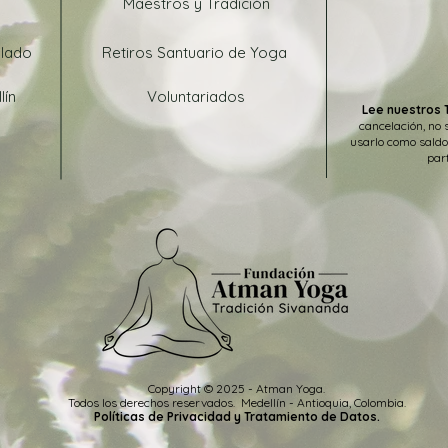
Maestros y Tradición
blado
Retiros Santuario de Yoga
lín
Voluntariados
Lee nuestros 
cancelación, no 
usarlo como saldo
part
Copyright © 2025 - Atman Yoga.
Todos los
derechos
reservados
.
Medellín -
Antioquia, Colombia.
Políticas de Privacidad y Tratamiento de Datos.