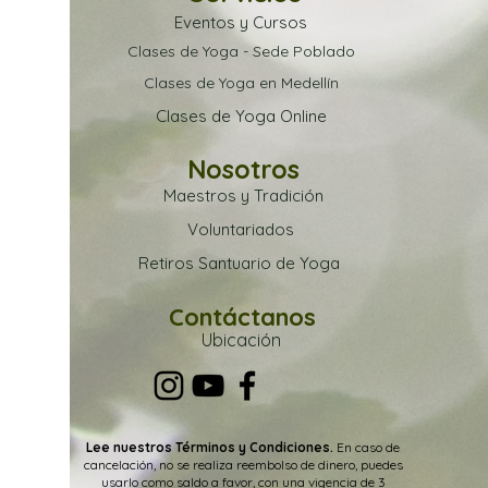
Eventos y Cursos
Clases de Yoga - Sede Poblado
Clases de Yoga en Medellín
Clases de Yoga Online
Nosotros
Maestros y Tradición
Voluntariados
Retiros Santuario de Yoga
Contáctanos
Ubica
ción
Lee nuestros Términos y Condiciones.
En caso de
cancelación, no se realiza reembolso de dinero, puedes
usarlo como saldo a favor, con una vigencia de 3