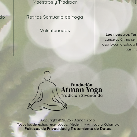
Maestros y Tradición
ado
Retiros Santuario de Yoga
Voluntariados
Lee nuestros Tér
cancelación, no se 
usarlo como saldo a 
partir 
Copyright © 2025 - Atman Yoga.
Todos los
derechos
reservados
.
Medellín -
Antioquia, Colombia.
Políticas de Privacidad y Tratamiento de Datos.