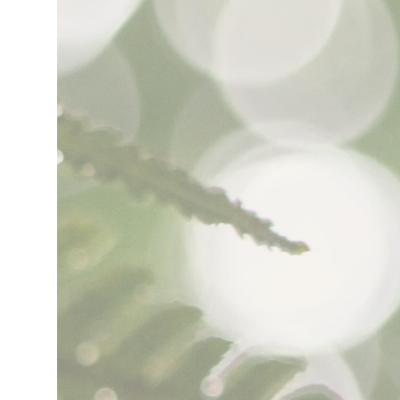
WhatsApp.
Cualquier inquietud sobre
cursos y demás eventos del
Poblado puedes escribirnos a
nuestro WhatsApp
AQUÍ
Los esperamos para
compartir en unión y amor.