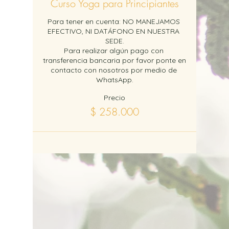
Curso Yoga para Principiantes
adecuado) y savasana
(relajación adecuada).
Para tener en cuenta: NO MANEJAMOS 
EFECTIVO, NI DATÁFONO EN NUESTRA 
Veremos cada una de las
SEDE.

posturas que componen la
Para realizar algún pago con 
serie y comprendarás la
transferencia bancaria por favor ponte en 
importancia de estas a nivel
contacto con nosotros por medio de 
WhatsApp.
físico, mental y espiritual.
¡Te esperamos!
Precio
$ 258.000
Para tener en cuenta: NO
MANEJAMOS EFECTIVO, NI
DATÁFONO EN NUESTRA
SEDE.
Para realizar algún pago
con transferencia bancaria
por favor ponte en contacto
con nosotros por medio de