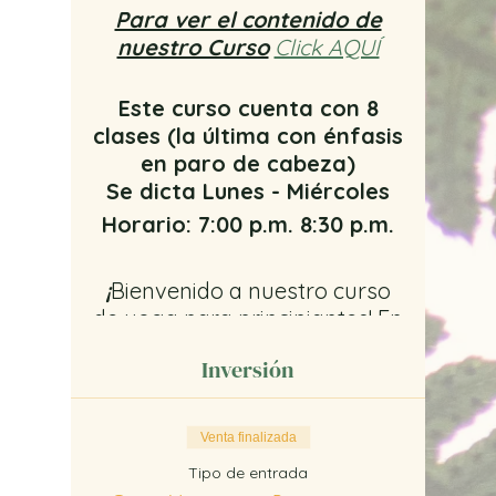
Para ver el contenido de
nuestro Curso
Click AQUÍ
Este curso cuenta con 8
clases (la última con énfasis
en paro de cabeza)
Se dicta Lunes - Miércoles
Horario: 7:00 p.m. 8:30 p.m.
¡
Bienvenido a nuestro curso
de yoga para principiantes! En
él profundizarás, tanto en
Inversión
teoría como en práctica, la
serie de Rishikesh. Entendarás
la importancia de los
Venta finalizada
pranayamas (respiración
Tipo de entrada
adecuada), ásanas (ejercicio