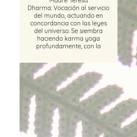
Madre Teresa
Dharma: Vocación al servicio
del mundo, actuando en
concordancia con las leyes
del universo. Se siembra
haciendo karma yoga
profundamente, con la
intención de conocer nuestro
talento especial para ayudar
al mundo. ¿Ya conoces el
tuyo? ¿Has experimentado o
estás desarrollando tus
dones, hacia una plenitud
espiritual?.
De 10:00 a.m. a 4:00 p.m.
*Incluye Clase de yoga y
almuerzo vegetariano -