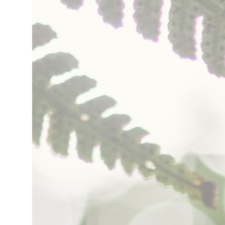
vegano*
¡Te esperamos!
Cualquier inquietud sobre
cursos y demás eventos del
Poblado puedes escribirnos a
nuestro WhatsApp
AQUÍ
Los esperamos para
compartir en unión y amor.
Para tener en cuenta: NO
MANEJAMOS EFECTIVO, NI
DATÁFONO EN NUESTRA
SEDE.
Para realizar algún pago
con transferencia bancaria
por favor ponte en contacto