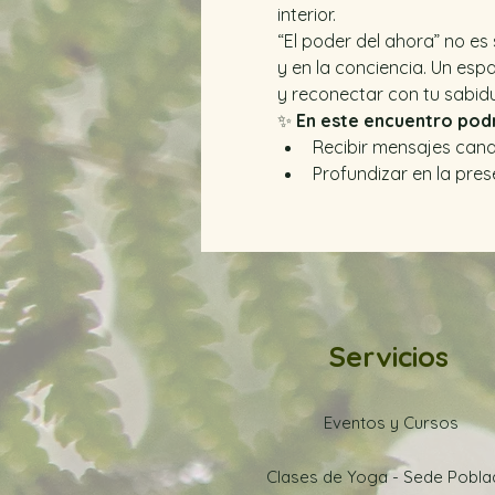
interior.
“El poder del ahora” no es 
y en la conciencia. Un esp
y reconectar con tu sabidu
✨ 
En este encuentro pod
Recibir mensajes cana
Profundizar en la pres
Servicios
Eventos y Cursos
Clases de Yoga - Sede Pobl