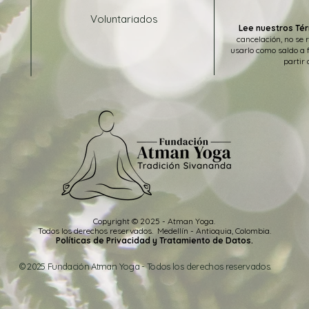
Voluntariados
Lee nuestros Tér
cancelación, no se 
usarlo como saldo a 
partir 
Copyright © 2025 - Atman Yoga.
Todos los
derechos
reservados
.
Medellín -
Antioquia, Colombia.
Políticas de Privacidad y Tratamiento de Datos.
© 2025 Fundación Atman Yoga - Todos los derechos reservados.