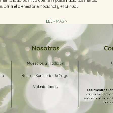
mentalidad positiva que te impulse hacia tus metas.
 para el bienestar emocional y espiritual.
LEER MÁS >
Nosotros
Co
Maestros y Tradición
ado
Retiros Santuario de Yoga
Voluntariados
Lee nuestros Tér
cancelación, no se 
usarlo como saldo a 
partir 