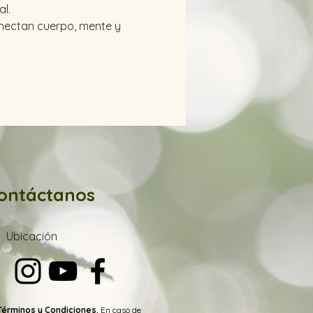
l.
onectan cuerpo, mente y 
ontáctanos
Ubica
ción
Términos y Condiciones.
En caso de