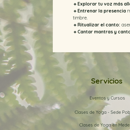
🔸
Explorar tu voz más all
🔸
Entrenar la presencia
 
timbre.
🔸
Ritualizar el canto:
 ase
🔸
Cantar mantras y canto
Servicios
Eventos y Cursos
Clases de Yoga - Sede Po
Clases de Yoga en Medel