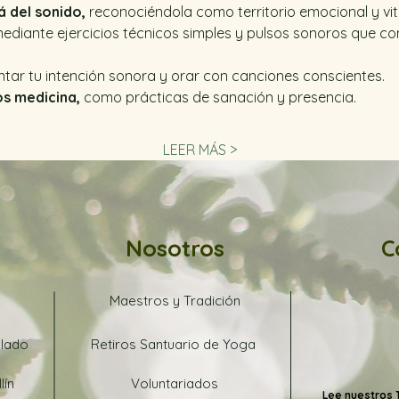
á del sonido,
 reconociéndola como territorio emocional y vita
mediante ejercicios técnicos simples y pulsos sonoros que c
ntar tu intención sonora y orar con canciones conscientes.
s medicina,
 como prácticas de sanación y presencia.
LEER MÁS >
Nosotros
C
Maestros y Tradición
blado
Retiros Santuario de Yoga
lín
Voluntariados
Lee nuestros 