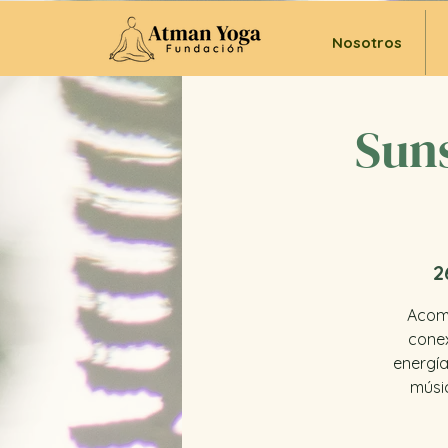
Nosotros
Suns
2
Acomp
conex
energía
músic