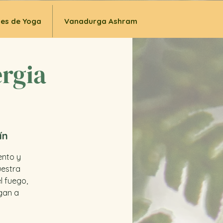
ses de Yoga
Vanadurga Ashram
ergia
ín
ento y
uestra
l fuego,
egan a