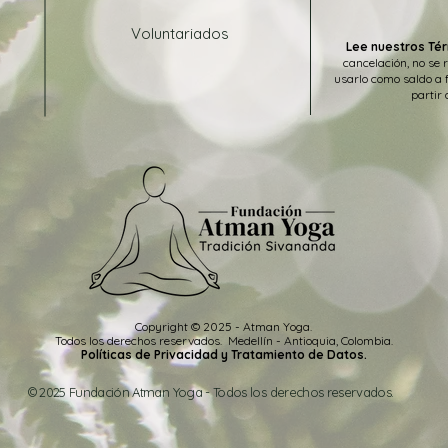
Voluntariados
Lee nuestros Tér
cancelación, no se 
usarlo como saldo a 
partir 
Copyright © 2025 - Atman Yoga.
Todos los
derechos
reservados
.
Medellín -
Antioquia, Colombia.
Políticas de Privacidad y Tratamiento de Datos.
© 2025 Fundación Atman Yoga - Todos los derechos reservados.