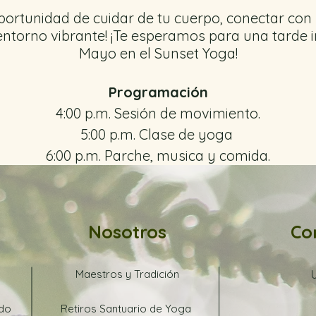
oportunidad de cuidar de tu cuerpo, conectar con 
entorno vibrante! ¡Te esperamos para una tarde i
Mayo en el Sunset Yoga!
Programación
4:00 p.m. Sesión de movimiento.
5:00 p.m. Clase de yoga
6:00 p.m. Parche, musica y comida.
enta: NO MANEJAMOS EFECTIVO, NI DATÁFONO
ún pago con transferencia bancaria por favor
Nosotros
Co
con nosotros por medio de WhatsApp.
ud sobre cursos y demás eventos del Poblado pu
Maestros y Tradición
nuestro WhatsApp
AQUÍ
ado
os esperamos para compartir en unión y amo
Retiros Santuario de Yoga