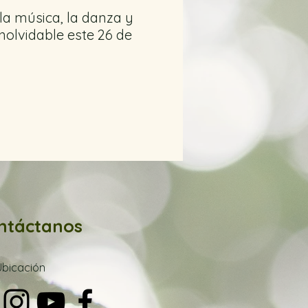
la música, la danza y
nolvidable este 26 de
 EN NUESTRA SEDE.
 ponte en contacto
ntáctanos
edes escribirnos a
Ubica
ción
r.