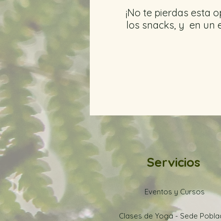
¡No te pierdas esta 
los snacks, y en un 
Para tener en cu
Para realizar alg
Servicios
Cualquier inquiet
Eventos y Cursos
Clases de Yoga - Sede Pobl
L