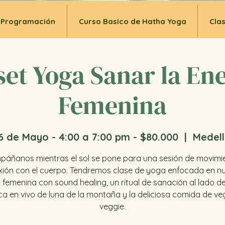
Programación
Curso Basico de Hatha Yoga
Cla
et Yoga Sanar la En
Femenina
6 de Mayo - 4:00 a 7:00 pm - $80.000
  |  
Medell
áñanos mientras el sol se pone para una sesión de movimi
ión con el cuerpo. Tendremos clase de yoga enfocada en n
 femenina con sound healing, un ritual de sanación al lado de
a en vivo de luna de la montaña y la deliciosa comida de v
veggie.