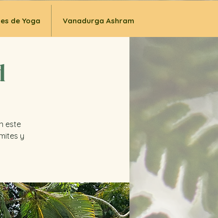
ses de Yoga
Vanadurga Ashram
d
En este
mites y