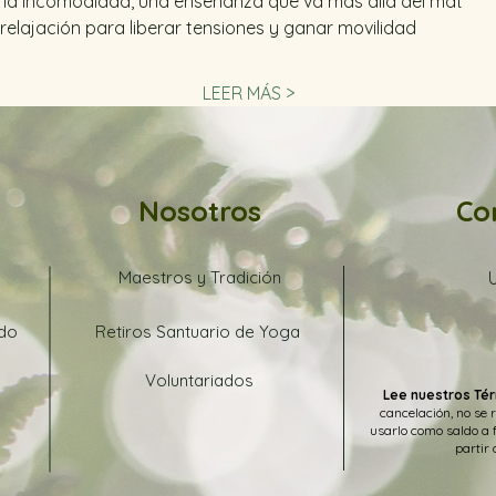
la incomodidad, una enseñanza que va más allá del mat
 relajación para liberar tensiones y ganar movilidad
LEER MÁS >
Nosotros
Co
Maestros y Tradición
ado
Retiros Santuario de Yoga
Voluntariados
Lee nuestros Tér
cancelación, no se 
usarlo como saldo a 
partir 