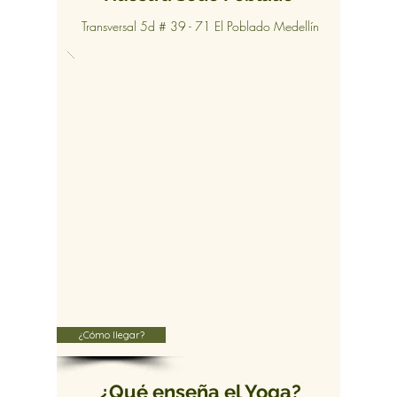
Transversal 5d # 39 - 71 El Poblado Medellín
¿Cómo llegar?
¿Qué enseña el Yoga?